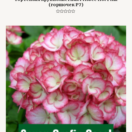
(горшочек Р7)
Оценка
0
из
5