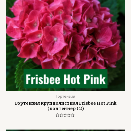
Гортензия
Гортензия крупнолистная Frisbee Hot Pink
(контейнер С2)
Оценка
0
из
5